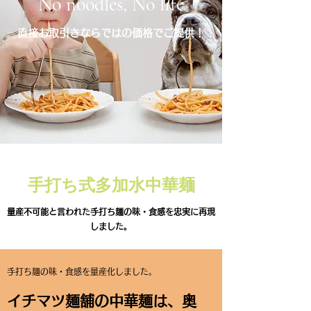
​No noodles, No life
​直接お取引きならではの価格でご提供！
手打ち式多加水中華麺
​​量産不可能と言われた手打ち麺の味・食感を忠実に再現
しました。
手打ち麺の味・食感を量産化しました。
​​イチマツ麺舗の中華麺は、奥