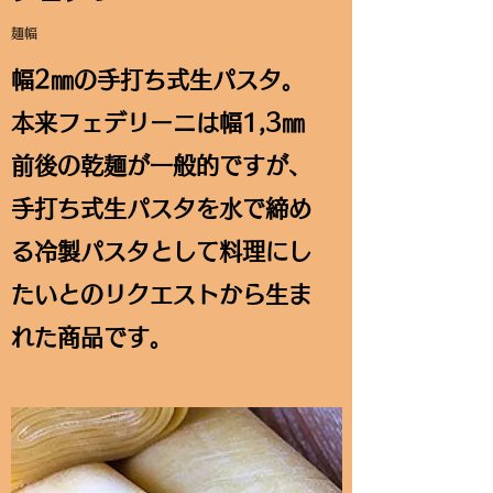
麺幅
幅2㎜の手打ち式生パスタ。
本来フェデリーニは幅1,3㎜
前後の乾麺が一般的ですが、
手打ち式生パスタを水で締め
る冷製パスタとして料理にし
たいとのリクエストから生ま
れた商品です。